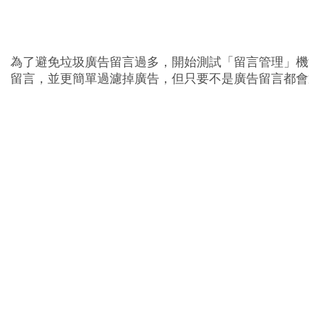
為了避免垃圾廣告留言過多，開始測試「留言管理」機
張
留言，並更簡單過濾掉廣告，但只要不是廣告留言都會
貼
留
言