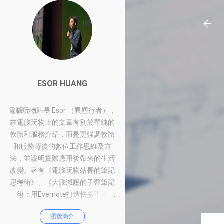
ESOR HUANG
電腦玩物站長 Esor （異塵行者），
在電腦玩物上的文章有別於單純的
軟體和服務介紹，而是更強調軟體
和服務背後的數位工作思維及方
法，並說明實際應用後帶來的生活
改變。著有《電腦玩物站長的筆記
思考術》、《大腦減壓的子彈筆記
術：用Evernote打造快狠準系
統》、《比別人快一步的Google工
瀏覽簡介
作術：從職場到人生的100個聰明