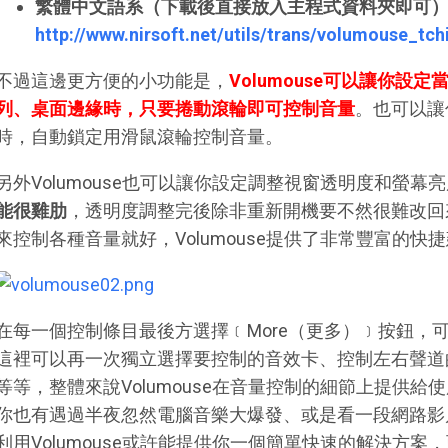
繁體中文語系（下載後直接放入主程式資料夾即可
http://www.nirsoft.net/utils/trans/volumouse_tch
不過這邊更方便的小功能是，
Volumouse可以讓你
列、桌面邊緣時，只要捲動滾輪即可控制音量
。也可以讓
時，自動鎖定用滑鼠滾輪控制音量。
另外Volumouse也可以讓你設定調整視窗透明度和螢幕
能很雞肋
，透明度調整完後除非重新開機要不然很難改回
來控制各種音量就好，Volumouse提供了非常豐富的
在每一個控制條目最後方選擇﹝More（更多）﹞按鈕，
這裡可以再一次獨立選擇要控制的音效卡、控制左右聲道
等等，整體來說Volumouse在音量控制的細節上提供
你也有遇過半夜忽然電腦音樂大爆發、或是看一段網路影
利用Volumouse或許能提供你一個簡單快速的解決方