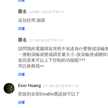
回覆
匿名
2008年11月30日 下午6:30
這估好用 謝謝
回覆
匿名
2011年2月23日 下午1:29
請問我的電腦滑鼠突然不知道為什麼變成滾輪
ㄧ捲動滾輪就變成調音量大小..按滾輪便成關掉音
改回原來可以上下控制的功能呢???
拜託救救我><
回覆
Esor Huang
2011年2月25日 中午12:43
把規則全部Disable應該就可以了
回覆