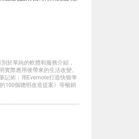
章有別於單純的軟體和服務介紹，
明實際應用後帶來的生活改變。
術：用Evernote打造快狠準
生的100個聰明改造提案》等暢銷