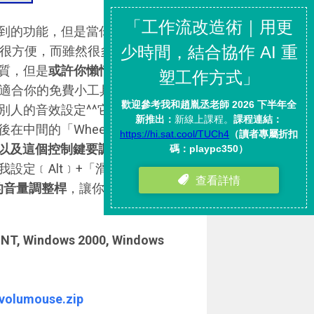
到的功能，但是當你真的遇到需
是很方便，而雖然很多玩音效的人
質，但是
或許你懶惰到只想把雙
適合你的免費小工具，下載解壓
別人的音效設定^^它的使用方式
間的「Wheel Nouse
以及這個控制鍵要調整的功能
我設定﹝Alt﹞+「滑鼠滾輪」可
的音量調整桿
，讓你邊捲動滾輪
NT, Windows 2000, Windows
s/volumouse.zip