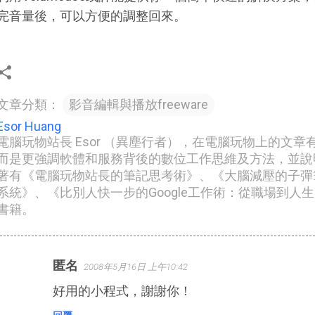
完音量後，可以方便的調整回來。
文章分類：
影音編輯與播放freeware
Esor Huang
電腦玩物站長 Esor （異塵行者），在電腦玩物上的文
而是更強調軟體和服務背後的數位工作思維及方法，並說
著有《電腦玩物站長的筆記思考術》、《大腦減壓的子彈筆記
系統》、《比別人快一步的Google工作術：從職場到人
書籍。
匿名
2008年5月16日 上午10:42
留
好用的小程式，謝謝你！
言