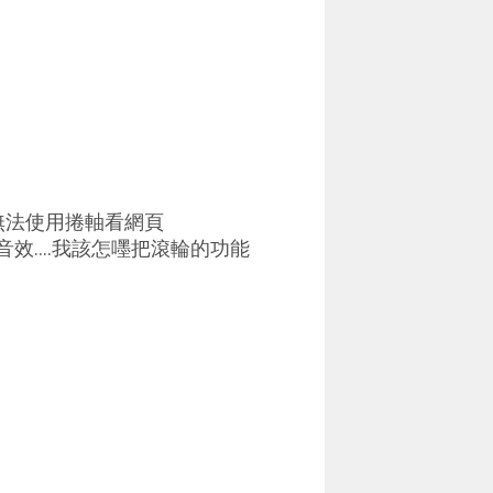
無法使用捲軸看網頁
效....我該怎嚜把滾輪的功能