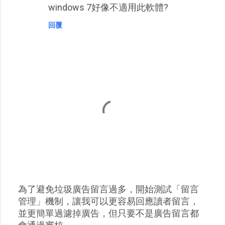
windows 7好像不適用此軟體?
回覆
為了避免垃圾廣告留言過多，開始測試「留言
張
管理」機制，讓我可以更容易回應讀者留言，
貼
並更簡單過濾掉廣告，但只要不是廣告留言都
留