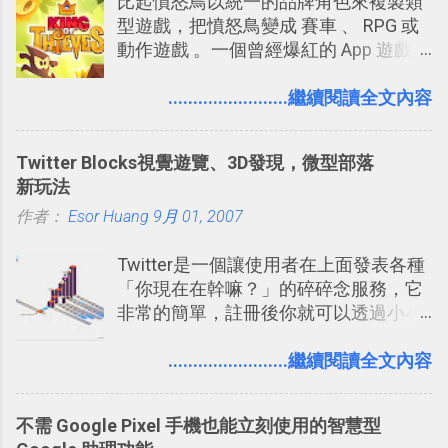
比起憤怒鳥以統一的品牌角色來複製類
提供了印照片的服務 ，而且價格不貴，
型遊戲，把憤怒鳥變成 賽車 、 RPG 或
可以立即拿到，操作流程也十分簡單。
動作遊戲 。一個曾經爆紅的 App 遊戲開
之前我在電腦玩物分享過：「 不需買印
發團隊，有沒有辦法在成名作之後，再
表機也免隨身碟， 7-11 全家雲端列印超
次推出另外一個足以撼動市場，並且有
........................繼續閱讀全文內容
方便教學 」。這篇文章則從印照片出
著全新顛覆創意的作品呢？現在，或許
發： 同樣的不需買印表機、不需隨身
我們將看到這樣的例子！ 今天要推薦的
碟，就能快速印出高品質的照片成品。
Twitter Blocks視覺遊覽、3D發現，微型部落
是另外一款非常知名系列作「 Cut the
新玩法
Rope （割繩子） 」的開發公司
作者：
Esor Huang
ZeptoLab ，在玩了幾個割繩子變形後，
9月 01, 2007
前幾天推出了他們宣傳已久的全新作
Twitter是一個讓使用者在上面發表各種
品：「 King of Thieves 」，這是一款
「你現在在幹嘛？」的碎碎念服務，它
玩法與眾不同的 PVP 偷竊對戰遊戲 。
非常的簡單，註冊後你就可以透過小小
的視窗發表任何不超過140個字元的短
文，你可以真的在上面說明你在做什
........................繼續閱讀全文內容
麼，你也可以利用它來發表很短很短的
想法或評論，你當然可以透過它來發表
不需 Google Pixel 手機也能立刻使用的智慧型
牢騷，或許你也想要透過Twitter來詢問