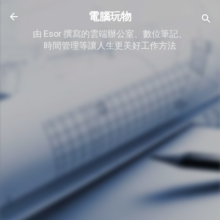
跳到主要內容
電腦玩物
由 Esor 撰寫的雲端辦公室、數位筆記、
時間管理等讓人生更美好工作方法