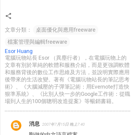
文章分類：
桌面優化與應用freeware
檔案管理與編輯freeware
Esor Huang
電腦玩物站長 Esor （異塵行者），在電腦玩物上的
文章有別於單純的軟體和服務介紹，而是更強調軟體
和服務背後的數位工作思維及方法，並說明實際應用
後帶來的生活改變。著有《電腦玩物站長的筆記思考
術》、《大腦減壓的子彈筆記術：用Evernote打造快
狠準系統》、《比別人快一步的Google工作術：從職
場到人生的100個聰明改造提案》等暢銷書籍。
消息
2007年7月15日 晚上7:40
留
剛做的中文語言檔案
言