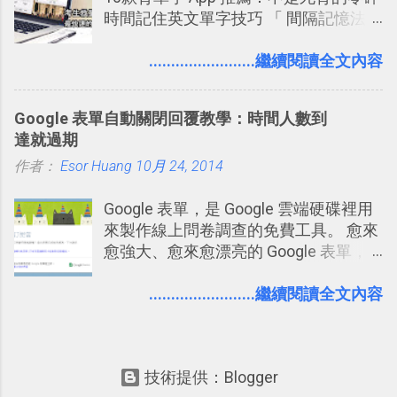
個非常好玩的地方 ，所以 這次的
時間記住英文單字技巧 「 間隔記憶法
一時間推薦 Trello 的時機，但在這段時
Twitter Blocks很強調這個人際網路的概
」，是指透過特定時間的反覆記憶，把
間的使用經驗下，剛好可以讓我整理沉
念 ，如果說這一次的Twitter Blocks的
短期記憶變成長期記憶。 舉例來說我今
........................繼續閱讀全文內容
澱自己的使用方法，歸納出「 為什麼值
3D視圖有什麼用途的話，就是 它可以讓
天記住一個單字，相關一兩天之後我可
得試試看 Trello 的關鍵特色 」，然後轉
你非常方便、好玩、即興的擴展你的
能快要忘記，這時再次複習，記憶就增
化成這篇文章深入淺出的 Trello 上手教
Twit...
Google 表單自動關閉回覆教學：時間人數到
強；然後下次快要忘記可能變成相隔一
學。 2015/6/13 新增： 免費專案管理軟
達就過期
個禮拜，這時再次複習，就能把記憶強
體推薦！困難計畫簡單管理 13 種工具
作者：
Esor Huang
化，讓記憶延長到可能半個月；那時候
10月 24, 2014
2016 年新增 ： 如何將 Trello 切換到繁
再做一次複習，或許我們就擁有了接下
體中文版？網頁 App 全中文化
Google 表單，是 Google 雲端硬碟裡用
來一個月的記憶長度！就這樣反覆慢慢
2016/7/7 新增 ： 如何活用 Trello 記
來製作線上問卷調查的免費工具。 愈來
拉長時間練習，就能讓一個東西成為腦
帳？我的理財計畫心得與看板範本
愈強大、愈來愈漂亮的 Google 表單，
海中更深刻的記憶。 問題是，當我們一
2016/7/13 新增： 如何將網頁資料快速
可是設計出各式各樣擁有專業問題、滿
次要記住 1000 個英文單字，或是一次
剪貼到 Trello？收集專案資料技巧
足特殊調查需求的精美問卷，如果你還
........................繼續閱讀全文內容
要準備數百個考試問題時，自己手動進
2016/8 新增： Trello 開放「強化功能」
不知道怎麼活用他的基本功能，那麼一
行間隔記憶法的練習不是很累嗎？所以
讓免費用戶串聯 Evernote 等雲端服務
定要參考下面三篇我在電腦玩物中所寫
就有了自動化的工具，幫助我們管理要
2016/8 新增 ： Trello 卡片自訂欄位密
的一系列教學，從基本功能到隱藏功
練習的記憶卡片，自動規劃要延期複習
技！最想要的強大 Trello 客製化範例教
技術提供：Blogger
能，會帶你上手這個好用的工具： 設計
的卡片，每天自動產生記憶練習題，這
學 2016/11 新增： [時間技客-7] 重要緊