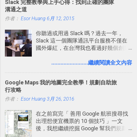
Slack 完整教學與上手心得：找到正確的團隊
溝通之道
作者：
Esor Huang
6月 12, 2015
你聽過或用過 Slack 嗎？過去一年，
Slack 這一個團隊通訊平台服務不僅在
國外爆紅，在台灣我也看過好幾個創業
團隊使用 Slack 來做公司內部的訊息管
理，到底 Slack 有什麼魅力？它是不是
........................繼續閱讀全文內容
比起 LINE 或 Facebook 或 Email 更能有
效率的管理團隊溝通呢？我自己今年也
Google Maps 我的地圖完全教學！規劃自助旅
有機會在一個專案合作中使用了 Slack
行攻略
一段時間，我覺得它吸引人之處有三
作者：
Esor Huang
點： 1. 「 很有趣 」： Slack 裡擁有跟
3月 26, 2016
LINE 或 Facebook 一樣易於讓公司同事
在之前寫完「 善用 Google 航班搜尋找
聊天打屁、傳送有趣影音圖文的功能。
出理想便宜機票的 10 個技巧 」一文
2. 「 有效率 」：但是 Slack 的頻道、群
後，我想繼續挖掘 Google 幫我們規劃
組機制讓茶水間的聊天，不會干擾工作
自助旅行的潛力。 今天這篇文章，就深
的討論，並且星號與釘選功能讓每個同