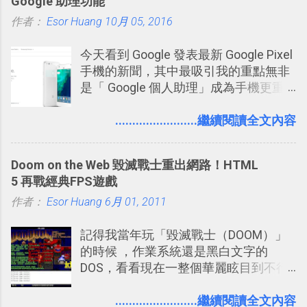
Google 助理功能
什麼事情。各式各樣被發表的
作者：
Esor Huang
「twitter」會像資訊之河一樣在首頁、
10月 05, 2016
各個使用者ˋ追隨者之間穿流不息，但是
今天看到 Google 發表最新 Google Pixel
不管是採用什麼樣的方式利用Twitter，
手機的新聞，其中最吸引我的重點無非
沒有人會有意見，這是我覺得Twitter很
是「 Google 個人助理」成為手機更重
自由也很有趣的一個地方，我可以無拘
要且更有用的功能，有國外媒體稱：
無束的在上面塑造、表現我自己，或是
「這是他使用過最聰明的一台智慧型手
........................繼續閱讀全文內容
利用Twitter來嘗試各種可能。例如 目前
機。」 「 Google 個人助理」有更人性
我試圖將自己的Twitter打造成「 小電腦
化的應答方式，可以解答我們的各種詢
玩物 」的型態 ，我會在上面持續的丟一
Doom on the Web 毀滅戰士重出網路！HTML
問、可以找出特殊的照片、可以規劃我
些軟體更新、網站服務的資訊，未來也
5 再戰經典FPS遊戲
們的行程，也能幫我們安排時間。 其實
很想試試看是否能加入短評，或者對於
作者：
Esor Huang
如果單從後面幾個「功能面」來看， 這
6月 01, 2011
電腦玩物介紹過的資訊作補充，讓我的
些「 智慧型 Google 助理 」功能早已經
Twitter可以作為簡單的、即時的、隨想
記得我當年玩「毀滅戰士（DOOM）」
內建在我們的 Google 系統中，甚至大
的 碎碎念版電腦玩物 。不過你不需要像
的時候 ，作業系統還是黑白文字的
多在 Android 與 iPhone 手機上都能使
我這麼認真，因為 我也很喜歡在Twitter
DOS，看看現在一整個華麗眩目到不行
用。
上面看到各種突如其來的生活雜感、毫
的各種第一人稱射擊遊戲，但做為我玩
無來由的牢騷困擾，因為這些碎碎念就
過的第一款 FPS遊戲 （應該也是世界上
........................繼續閱讀全文內容
好像把大家的生活用一種很自然無隔