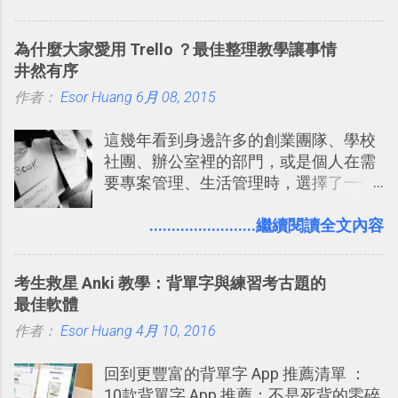
的FPS鼻祖？），DOOM的刺激記憶與
閡、但又基本上不互相打擾的方式結合
興奮之情卻不會忘記，即使從現在眼光
在一起了 。 講了那麼多，其實類似
為什麼大家愛用 Trello ？最佳整理教學讓事情
來看DOOM的畫面簡直慘不忍睹，但如
Twitter的服務目前並不少見，台灣
井然有序
果重新拿起電鋸闖蕩在血腥的迷宮中，
Buboo 、大陸的 飯否 都是很優秀的
作者：
Esor Huang
想必還是會有一番美好的回味。 還好我
6月 08, 2015
Twitter型服務，而最近一向簡約的
們擁有支援 HTML 5 的瀏覽器！在「
Twitter開始推出一些新功能，尤其是今
這幾年看到身邊許多的創業團隊、學校
Mozilla Demo Studio 」網站提供了讓技
天推出的「 Twitter Blocks 」更是一個
社團、辦公室裡的部門，或是個人在需
術人員交流HTML、CSS、Javascript新
值得一玩的3D視覺化功能，下面就來分
要專案管理、生活管理時，選擇了一個
玩意的園地，而其中一個最新的作品，
享一下我玩這個新功能的一些感想。
叫做「 Trello 」的雲端服務，這到底是
就是「DOOM on the Web」，毀滅戰士
Twitter： http://twitter.com/home
一個什麼樣的管理工具，讓這麼多人都
........................繼續閱讀全文內容
一代的網頁版！ 這款「 DOOM on the
Twitter Blocks：
愛用 Trello ？在電腦玩物上，我也從旁
Web 」採用HTML 5相關技術重建而成
http://explore.twitter.com/ 電腦玩物情
敲側擊的角度，寫過幾篇「 Trello 概
，把原本遊戲的場景與功能搬上瀏覽器
蒐小誌： http://twitter.com/esorhjy
考生救星 Anki 教學：背單字與練習考古題的
念」的管理教學文章： 把 Evernote 當
內，玩家可以免費上網通關！不過目前
Twitter除了自顧自的碎碎念外，你可以
最佳軟體
作 Trello！ Kanbanote 筆記看板管理法
因為技術限制， 主要支援的瀏覽器為
用「Follow」的方式來跟隨其它的使用
作者：
Esor Huang
Google Drive 變身 Trello ！幫雲端硬碟
4月 10, 2016
Firefox 4 和Safari ，而 Google Chrome
者，只要進入該使用者的個人頁面，然
建立專案看板 但是，我自己也一直使用
執行上可能會有些問題。
後在最上方按下﹝Follow﹞即可。 這種
回到更豐富的背單字 App 推薦清單 ：
著 Trello ，卻還沒有在電腦玩物上寫過
跟隨者、被跟隨者的概念是Twitter另一
10款背單字 App 推薦：不是死背的零碎
一篇完整的介紹！雖然錯過了幾年前第