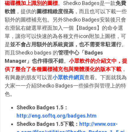
磁碟機加上識別的圖標
。Shedko Badges是一款
免費
軟體
，提供的
圖標精緻度很高
，而且也可以下載一些
額外的圖標補充包。另外Shedko Badges安裝後只會
在滑鼠右鍵選單裡面加入一個【Badges】的命令選
單，讓你可以快速的為各種文件icon附加上圖標，可
是
並不會占用額外的系統資源，也不需要常駐運行
。
而且Shedko badges 的
管理中心「Badges
Manager」也作得很不錯
。
小眾軟件的介紹文中，提
供了整合了各種圖標補充包與簡體漢化的版本下載
，
有興趣的朋友可以置
小眾軟件網頁
查看。下面就我為
大家一一介紹Shedko Badges一些操作與管理上的特
色。
Shedko Badges 1.5：
http://eng.softq.org/badges.htm
Shedko Badges 1.5下載：
http://www.osx-