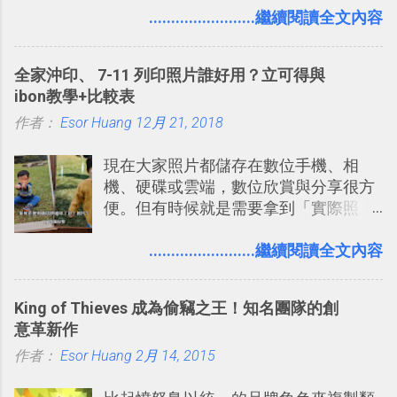
入的來聊聊 Google 的「我的地圖」服
........................繼續閱讀全文內容
事可以從聊天中記錄重點。 3. 「 有彈性
務，這是一個可以讓我們「自訂地圖」
」： Slack 的架構可以讓每一個團隊設
的工具 ，在地圖上任意繪製地標、路
計出符合自己需求的通訊平台， Slack
全家沖印、 7-11 列印照片誰好用？立可得與
線，對商務需求來說可以打造出一張一
的軟體則讓同事可以在任何地方和公司
ibon教學+比較表
張資料地圖（例如我之前在製作一本新
保持聯繫。 如果你需要中文版的同類平
作者：
Esor Huang
書時建立的「 台灣推薦空拍地點地圖
12月 21, 2018
台，可以參考： JANDI 高效率團隊通訊
」），對生活需求來說，則可以讓我們
平台完整教學，比 Slack 更適合中文用
現在大家照片都儲存在數位手機、相
規劃自助旅行路線！ Google 「我的地
戶 。 2017/3 新增 ： Sortd for Slack：
機、硬碟或雲端，數位欣賞與分享很方
圖」在規劃自助旅行路線時可以解決許
改造 Slack 討論串介面變成專案任務排
便。但有時候就是需要拿到「實際照
多問題： 國外地點名稱地址常常難懂，
程看板
片」，例如： 小朋友學校的勞作作業 想
用自訂地圖就能自己取一個好辨識的名
要製作家庭相框 用照片來當小禮物 把照
........................繼續閱讀全文內容
稱。 在規劃路線之外，自訂地圖還能補
片貼在紙本手帳上 這時候，有什麼方法
充許多旅遊圖文資料，讓這張地圖就是
可以快速把數位照片「洗」成實體照
旅遊手冊。 好看的自訂地圖一方面旅行
King of Thieves 成為偷竊之王！知名團隊的創
片？而且最好能不花時間、立即拿到、
時帶來好心情，二方面事後就是最好的
意革新作
價格也不貴呢？ 如果家裡沒有印表機
旅遊回憶之一。 自訂地圖還能跟朋友共
作者：
Esor Huang
（或是沒有好的印表機），又不想跑照
2月 14, 2015
享合作，讓彼此都能在手機上查看這次
相館，那麼這時候 「便利商店」同樣也
旅行地圖。