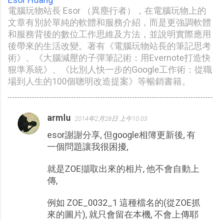
電腦玩物站長 Esor （異塵行者），在電腦玩物上的
文章有別於單純的軟體和服務介紹，而是更強調軟體
和服務背後的數位工作思維及方法，並說明實際應用
後帶來的生活改變。著有《電腦玩物站長的筆記思考
術》、《大腦減壓的子彈筆記術：用Evernote打造快
狠準系統》、《比別人快一步的Google工作術：從職
場到人生的100個聰明改造提案》等暢銷書籍。
armlu
2014年2月28日 上午10:03
留
esor謝謝分享, 但google相簿更新後, 有
言
一個問題讓我很困擾,
就是ZOE擷取出來的相片, 他不會自動上
傳,
例如 ZOE_0032_1 這種檔名的(從ZOE抓
來的圖片), 就只會留在本機, 不會上傳耶