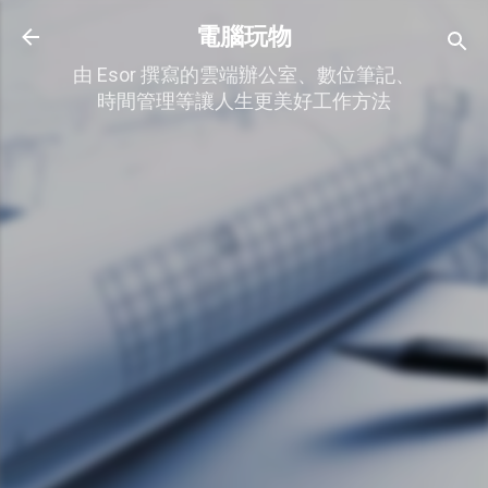
跳到主要內容
電腦玩物
由 Esor 撰寫的雲端辦公室、數位筆記、
時間管理等讓人生更美好工作方法