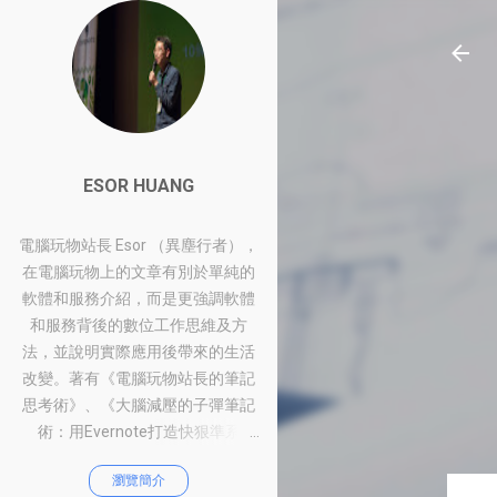
ESOR HUANG
電腦玩物站長 Esor （異塵行者），
在電腦玩物上的文章有別於單純的
軟體和服務介紹，而是更強調軟體
和服務背後的數位工作思維及方
法，並說明實際應用後帶來的生活
改變。著有《電腦玩物站長的筆記
思考術》、《大腦減壓的子彈筆記
術：用Evernote打造快狠準系
統》、《比別人快一步的Google工
瀏覽簡介
作術：從職場到人生的100個聰明