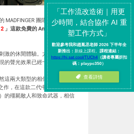
ADFINGER 團隊，在多款成
 2
」這款免費的 Android、
刺激的休閒體驗。尤其讓我很驚
現的聲光效果已經十分炫目。
然這兩大類型的相似作品非常
的上乘之作，在這款二代中一進入遊戲
）的殭屍敵人和致命武器，相信