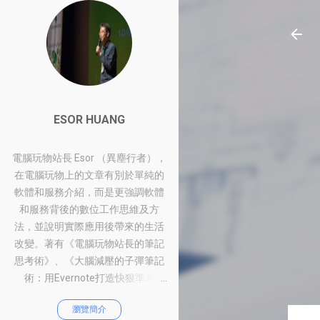
ESOR HUANG
電腦玩物站長 Esor （異塵行者），
在電腦玩物上的文章有別於單純的
軟體和服務介紹，而是更強調軟體
和服務背後的數位工作思維及方
法，並說明實際應用後帶來的生活
改變。著有《電腦玩物站長的筆記
思考術》、《大腦減壓的子彈筆記
術：用Evernote打造快狠準系
統》、《比別人快一步的Google工
瀏覽簡介
作術：從職場到人生的100個聰明