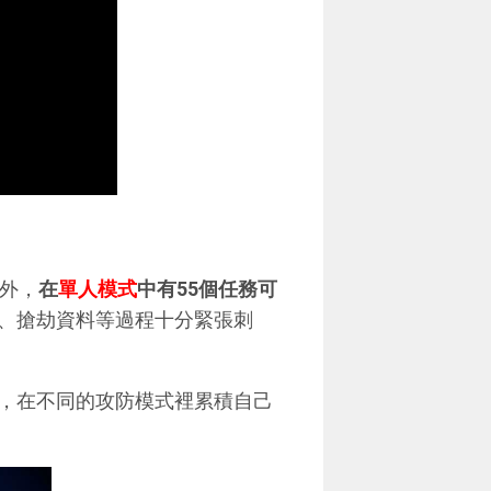
卡外，
在
單人模式
中有55個任務可
、搶劫資料等過程十分緊張刺
，在不同的攻防模式裡累積自己