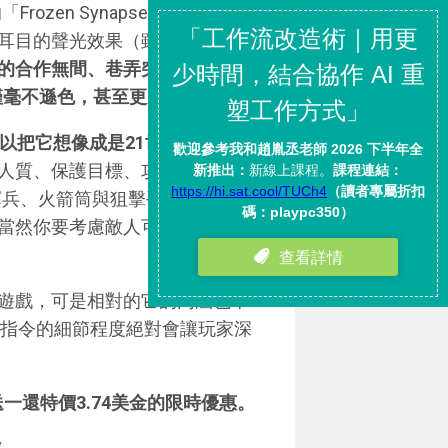
zen Synapse」則沒有擬
耳目的聲光效果（雖然它的音
的合作無間、巷弄突襲的戰略攻
僅毫不遜色，甚至更勝於前兩者。
以把它想像成是21世紀的
進化
人質、保護目標、攻破堡壘的戰
彈兵、火箭筒與狙擊手；玩家在回
當然你要考慮敵人可能會怎麼布
遊戲，可是相對的它的內涵也十
術指令的細節程度絕對會讓玩家深
買一送一還特價3.74美金的限時優惠。