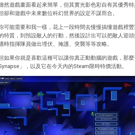
雖然遊戲畫面看起來簡單，但其實光影色彩自有其優秀特
但卻和遊戲中未來數位科幻世界的設定不謀而合。
你可能需要和我一樣，花上一段時間去慢慢搞懂遊戲裡豐
的特質，到預設敵人的行動，然後設計出可以把敵人迎頭
適時指揮隊員做出埋伏、掩護、突襲等等攻略。
但如果你就是喜歡這種可以讓你真正動動腦的遊戲，那麼千萬
Synapse」，以及它在今天內的Steam限時特價活動。