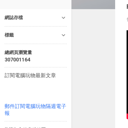
改造提案》等暢銷書籍。
網誌存檔
標籤
總網頁瀏覽量
3
0
7
0
0
1
1
6
4
訂閱電腦玩物最新文章
郵件訂閱電腦玩物隔週電子
報