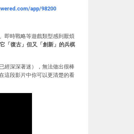
/
powered.com/app/98200
、即時戰略等遊戲類型感到厭煩
它「復古」但又「創新」的兵棋
已經深深著迷），無法做出很棒
在這段影片中你可以更清楚的看