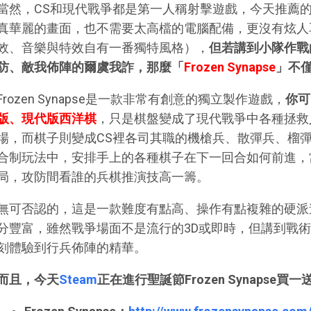
當然，CS和現代戰爭都是第一人稱射擊遊戲，今天推薦的「Fro
真華麗的畫面，也不需要太高檔的電腦配備，更沒有炫人
效、音樂與特效自有一番獨特風格），
但若講到小隊作戰
防、敵我佈陣的爾虞我詐，那麼「
Frozen Synapse
」不
Frozen Synapse是一款非常有創意的獨立製作遊戲，
你可
版、現代版西洋棋
，只是棋盤變成了現代戰爭中各種拯救
場，而棋子則變成CS裡各司其職的機槍兵、散彈兵、榴
合制玩法中，安排手上的各種棋子在下一回合如何前進，
局，攻防間看誰的兵棋推演技高一籌。
無可否認的，這是一款難度有點高、操作有點複雜的硬派
分豐富，雖然戰爭場面不是流行的3D或即時，但講到戰
刻體驗到行兵佈陣的精華。
而且，今天
Steam
正在進行聖誕節Frozen Synapse