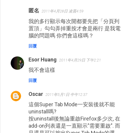
匿名
2011年4月28日 凌晨4:59
我的多行顯示每次開都要先把「分頁列
置頂」勾勾弄掉重按才會是兩行 是我電
腦的問題嗎 你們會這樣嗎？
回覆
Esor Huang
2011年4月29日 下午2:21
我不會這樣
回覆
Oscar
2011年5月1日 中午12:37
這個Super Tab Mode一安裝後就不能
uninstall嗎?
按uninstall後無論重啟Firefox多少次, 在
add-on列表還是一直顯示"需要重啟". 而
且還是可以按出Super Tab Mode的選