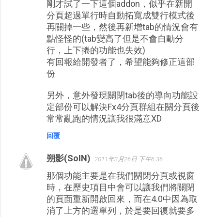
剛才試了一下這個addon，似乎在新開
分頁超過單行時自動拓寬成雙行模式後
再關掉一些，然後再新增tab的情況會有
點怪怪的(tab變高了但是不會自動分
行，上下捲的功能也失效)
有回報給開發者了，希望能夠修正這部
份
另外，意外發現關閉tab後的導向功能設
定部份可以解決Fx4分頁群組在關分頁後
常常亂跑的情況讓我很滿意XD
回覆
朔影(SoIN)
2011年3月26日 下午6:36
那個功能主要是在我們關閉分頁或視窗
時，在歷史項目中會可以讓我們將關閉
的頁面重新開啟回來，而在4.0中因為取
消了上方的選單列，於是要回復就要多