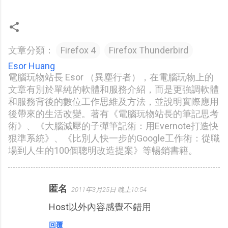
文章分類：
Firefox 4
Firefox Thunderbird
Esor Huang
電腦玩物站長 Esor （異塵行者），在電腦玩物上的
文章有別於單純的軟體和服務介紹，而是更強調軟體
和服務背後的數位工作思維及方法，並說明實際應用
後帶來的生活改變。著有《電腦玩物站長的筆記思考
術》、《大腦減壓的子彈筆記術：用Evernote打造快
狠準系統》、《比別人快一步的Google工作術：從職
場到人生的100個聰明改造提案》等暢銷書籍。
匿名
2011年3月25日 晚上10:54
留
Host以外內容感覺不錯用
言
回覆