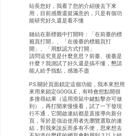
站長您好，我看了您的介紹後去下來
用，目前感覺還挺滿意的，只是有個功
能研究好久還是看不懂
鏈結在新標籤中打開時：「在前臺的標
籤頁打開」、「在後臺的標籤頁打
開」、「用默認方式打開」
請問這究竟是什麼意思？前臺、後臺是
什麼？我測試了好久還是搞不懂，懇請
能人給予指點，感激不盡
P.S.關於頁面鎖定這個功能，我本來想用
來用來鎖定GOOGLE，有時會想點開很
多搜尋結果（這用滑鼠中鍵點擊亦可做
到），再打開來慢慢看，試了一下發現
行不通，它開啟連結都是直接導向新分
頁，等於是強迫使用者先瀏覽選取的連
結，對我來說反而多有不便，思來想去
不知道什麼樣的網頁會動用到？以上純