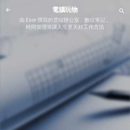
跳到主要內容
電腦玩物
由 Esor 撰寫的雲端辦公室、數位筆記、
時間管理等讓人生更美好工作方法