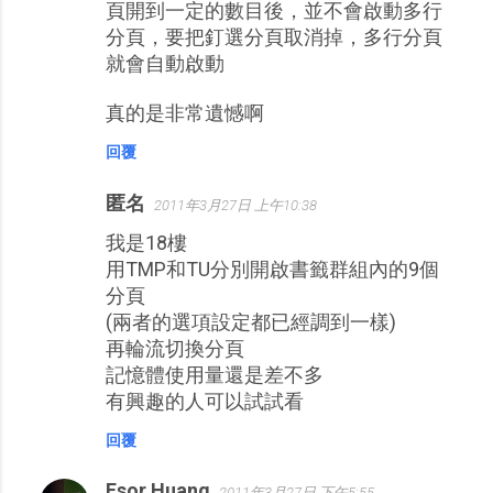
頁開到一定的數目後，並不會啟動多行
分頁，要把釘選分頁取消掉，多行分頁
就會自動啟動
真的是非常遺憾啊
回覆
匿名
2011年3月27日 上午10:38
我是18樓
用TMP和TU分別開啟書籤群組內的9個
分頁
(兩者的選項設定都已經調到一樣)
再輪流切換分頁
記憶體使用量還是差不多
有興趣的人可以試試看
回覆
Esor Huang
2011年3月27日 下午5:55