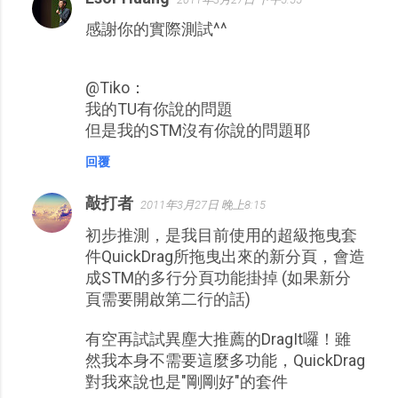
感謝你的實際測試^^
@Tiko：
我的TU有你說的問題
但是我的STM沒有你說的問題耶
回覆
敲打者
2011年3月27日 晚上8:15
初步推測，是我目前使用的超級拖曳套
件QuickDrag所拖曳出來的新分頁，會造
成STM的多行分頁功能掛掉 (如果新分
頁需要開啟第二行的話)
有空再試試異塵大推薦的DragIt囉！雖
然我本身不需要這麼多功能，QuickDrag
對我來說也是"剛剛好"的套件