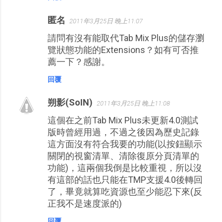
匿名
2011年3月25日 晚上11:07
請問有沒有能取代Tab Mix Plus的儲存瀏
覽狀態功能的Extensions？如有可否推
薦一下？感謝。
回覆
朔影(SoIN)
2011年3月25日 晚上11:08
這個在之前Tab Mix Plus未更新4.0測試
版時曾經用過，不過之後因為歷史記錄
這方面沒有符合我要的功能(以按鈕顯示
關閉的視窗清單、清除復原分頁清單的
功能)，這兩個我倒是比較重視，所以沒
有這部的話也只能在TMP支援4.0後轉回
了，畢竟就算吃資源也至少能忍下來(反
正我不是速度派的)
回覆