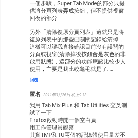
一個步驟，Super Tab Mode的部分只提
供將分頁列表弄成按鈕，但不提供視窗
回復的部分
另外「清除復原分頁列表」這就只是將
復原列表中的那些已關閉記錄給清掉，
這樣可以讓我直接確認目前沒有誤關的
分頁或視窗(清除掉後按鈕會是灰色的非
啟用狀態)，這部分的功能應該比較少人
使用，主要是我比較龜毛就是了……
回覆
匿名
2011年3月26日 晚上9:13
我用 Tab Mix Plus 和 Tab Utilities 交叉測
試了一下
Firefox啟動時開一個空白頁
用工作管理員觀察
其實TMP和TU兩個的記憶體使用量差不