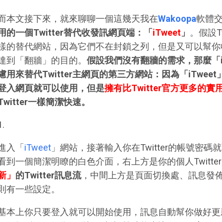
而本文接下來，就來聊聊一個這幾天我在
Wakoopa
軟體
用的一個Twitter替代收發訊網頁端：「
iTweet
」
。假設T
樣的替代網站，因為它們不在封鎖之列，但是又可以幫你收、
達到「翻牆」的目的。
假設我們沒有翻牆的需求，那麼「i
慮用來替代Twitter主網頁的第三方網站：因為「iTweet
登入網頁就可以使用，但是
擁有比Twitter官方更多的實
Twitter一樣簡潔快速。
1.
進入「
iTweet
」網站，接著輸入你在Twitter的帳號密碼就
看到一個簡潔明瞭的白色介面，右上方是你的個人Twitte
新」
的Twitter訊息流
，中間上方是頁面切換處、訊息發
則有一些設定。
基本上你只要登入就可以開始使用，訊息自動幫你做好更新這