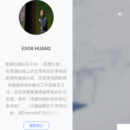
ESOR HUANG
電腦玩物站長 Esor （異塵行者），
在電腦玩物上的文章有別於單純的
軟體和服務介紹，而是更強調軟體
和服務背後的數位工作思維及方
法，並說明實際應用後帶來的生活
改變。著有《電腦玩物站長的筆記
思考術》、《大腦減壓的子彈筆記
術：用Evernote打造快狠準系
統》、《比別人快一步的Google工
瀏覽簡介
作術：從職場到人生的100個聰明