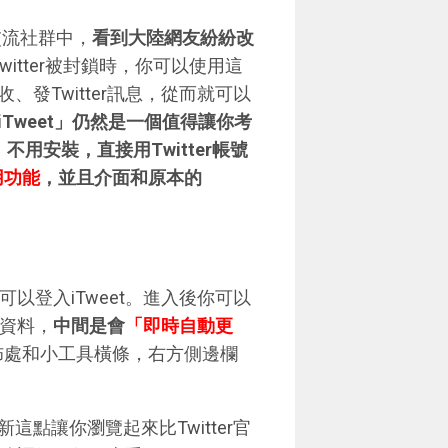
交流社群中，
看到大陸網友紛紛改
witter被封鎖時，你可以使用這
發Twitter訊息，從而就可以
Tweet」仍然是一個值得讓你考
」不用安裝，直接用Twitter帳號
用功能
，並且介面和原本的
可以登入iTweet。進入後你可以
r資料，
中間是會
「即時自動更
佈處和小工具橫條，右方側邊欄
點讓你瀏覽起來比Twitter官