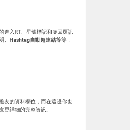
的進入RT、星號標記和＠回覆訊
Hashtag自動超連結等等
，
推友的資料欄位，而在這邊你也
友更詳細的完整資訊。