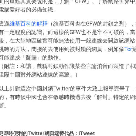
面的重點其實要說的是，了解「GFW」、了解網路世界
電腦愛好者的必備知識。
透過
維基百科的解釋
（維基百科也在GFW的封鎖之列），
有一定程度的認識。而這樣的GFW也不是牢不可破的，
後，在大陸地區確實可能無法使用一般連線去開啟該網站，
跳轉的方法，間接的去使用到被封鎖的網頁，例如像
Tor
可能達成「翻牆」的動作。
（附註：和諧，戲稱封鎖動作讓某些言論消音而製造了和
阻隔中國對外網站連線的高牆。）
以上針對這次中國封鎖Twitter的事件大致上報導完畢
的，有時候中國也會在敏感時機過去後「解封」特定的網
斷。
更即時便利的Twitter網頁端替代品：iTweet