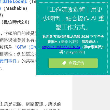
en Date Looms
（TechCrunch）
)
（Mashable）
W）
（數位時代2.0）
，封鎖的目的就是讓處在大陸的
網路過濾美其名有去除不良訊息
被稱為「
GFW（Great FireWall，
相關性：例如這次在6月初出現
安門事件
」的某種隱密的巧合，
子。
主題是電腦、網路資訊，所以前