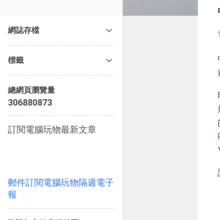
改造提案》等暢銷書籍。
網誌存檔
標籤
總網頁瀏覽量
3
0
6
8
8
0
8
7
3
訂閱電腦玩物最新文章
郵件訂閱電腦玩物隔週電子
報