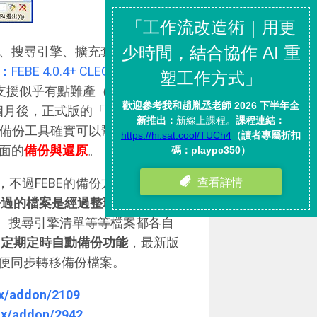
書籤、搜尋引擎、擴充套件與佈景主
E 4.0.4+ CLEO 2.0
」。不過
的支援似乎有點難產（只有在測試
出快兩個月後，正式版的「
FEBE 6.0
」和
備份工具確實可以幫助我
快速、
面的
備份與還原
。
le，不過FEBE的備份方式有幾個特
份過的檔案是經過整理、分類、壓
、搜尋引擎清單等等檔案都各自
了
定期定時自動備份功能
，最新版
便同步轉移備份檔案。
ox/addon/2109
fox/addon/2942