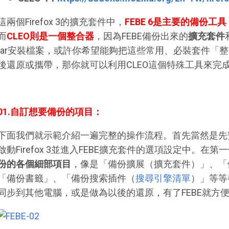
這兩個Firefox 3的擴充套件中，
FEBE 6是主要的備份工具
而
CLEO則是一個整合器
，因為FEBE備份出來的
擴充套件
jar安裝檔案，或許你希望能夠把這些常用、必裝套件「
後還原或攜帶，那你就可以利用CLEO這個特殊工具來完
01.自訂想要備份的項目：
下面我們就示範介紹一遍完整的操作流程。首先當然是先安裝F
啟動Firefox 3並進入FEBE擴充套件的選項設定中。在
份的各個細部項目
，像是「備份擴展（擴充套件）」、「
「備份書籤」、「備份搜索插件（
搜尋引擎清單
）」等等
同步到其他電腦，或是做為以後的還原，有了FEBE就方