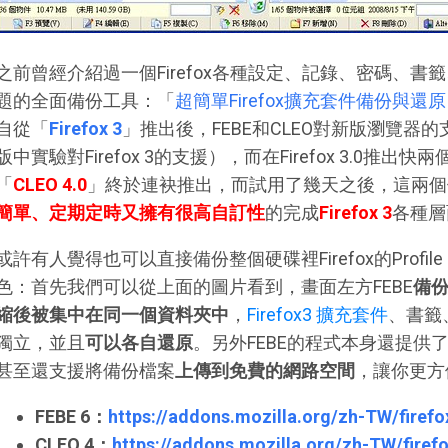
之前曾經介紹過一個Firefox各種設定、記錄、密碼、
題的全面備份工具：「
超簡單Firefox擴充套件備份與還原：FEB
自從「
Firefox 3
」推出後，FEBE和CLEO對新版瀏覽器
版中實驗對Firefox 3的支援），而在Firefox 3.0推
「
CLEO 4.0
」終於連袂推出，而試用了幾天之後，這兩個
簡單、定期定時又擁有很高自訂性
的完成
Firefox 3
各種層
或許有人覺得也可以直接備份整個硬碟裡Firefox的Profi
色：首先我們可以從上面的圖片看到，畫面左方FEBE
備
縮後被集中在同一個資料夾中
，
Firefox3 擴充套件
、書籤
獨立，並且
可以各自還原
。另外FEBE的程式本身還提供
甚至還支援將備份檔案
上傳到免費的網路空間
，讓你更方
FEBE 6：
https://addons.mozilla.org/zh-TW/firef
CLEO 4：
https://addons.mozilla.org/zh-TW/fire