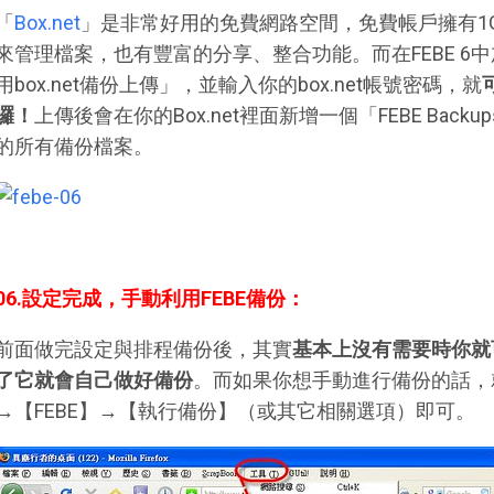
「
Box.net
」是非常好用的免費網路空間，免費帳戶擁有1
來管理檔案，也有豐富的分享、整合功能。而在FEBE 6中加
用box.net備份上傳」，並輸入你的box.net帳號密碼，就
囉！
上傳後會在你的Box.net裡面新增一個「FEBE Bac
的所有備份檔案。
06.設定完成，手動利用FEBE備份：
前面做完設定與排程備份後，其實
基本上沒有需要時你就
了它就會自己做好備份
。而如果你想手動進行備份的話，就到
→【FEBE】→【執行備份】（或其它相關選項）即可。