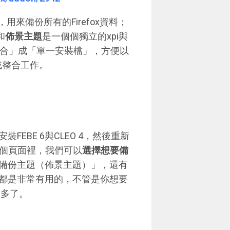
，用來備份所有的Firefox資料；
和
佈景主題
是一個個獨立的xpi與
整合」成「單一安裝檔」，方便以
成整合工作。
EBE 6與CLEO 4，然後重新
第一個頁面裡，我們可以
選擇想要備
備份主題（佈景主題）」，還有
都是非常有用的，不管是你想要
便多了。