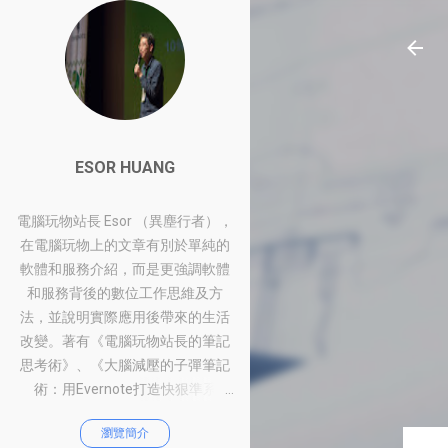
ESOR HUANG
電腦玩物站長 Esor （異塵行者），
在電腦玩物上的文章有別於單純的
軟體和服務介紹，而是更強調軟體
和服務背後的數位工作思維及方
法，並說明實際應用後帶來的生活
改變。著有《電腦玩物站長的筆記
思考術》、《大腦減壓的子彈筆記
術：用Evernote打造快狠準系
統》、《比別人快一步的Google工
瀏覽簡介
作術：從職場到人生的100個聰明