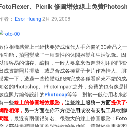
FotoFlexer、Picnik 修圖增效線上免費Photosh
作者：
Esor Huang
2月 29, 2008
數位相機感覺上已經快要變成現代人手必備的3C產品之
相功能，拍照變成了一種隨性的休閒娛樂和生活記錄。因
以很容易的儲存、編輯，一般人要拿來做進階利用的門檻
出成實體照片擺放，或是合成各種電子卡片作為情人、朋
摸索一下，透過一些軟體就能夠完成各種看起來不錯的成
知名的Photoshop、PhotoImpact之外，免費的也有像
數位照片編修設計的
Photocap
等等，對於一般使用者來
有一些
線上的修圖增效服務，
這些線上服務一方面
提供了
網路相簿，
另一方面在你不方便使用或沒有安裝工具軟體
問題
，最近有兩個很知名、很強大的線上修圖服務：
Foto
全／部分
免費開放其進階特效編修功能，這對於使用者來