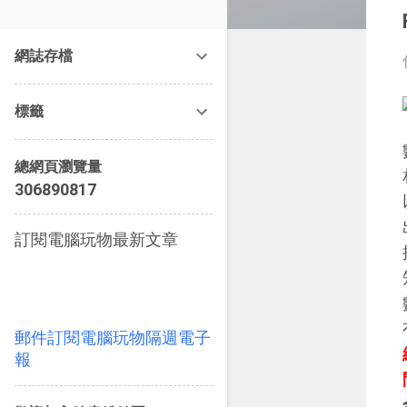
改造提案》等暢銷書籍。
網誌存檔
標籤
總網頁瀏覽量
3
0
6
8
9
0
8
1
7
訂閱電腦玩物最新文章
郵件訂閱電腦玩物隔週電子
報