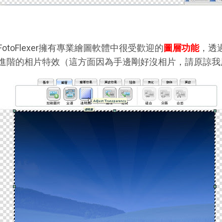
FotoFlexer擁有專業繪圖軟體中很受歡迎的
圖層功能
，透
進階的相片特效（這方面因為手邊剛好沒相片，請原諒我