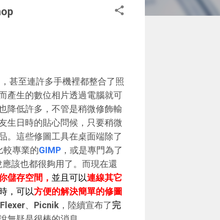
op
一，甚至連許多手機裡都整合了照
而產生的數位相片透過電腦就可
也降低許多，不管是稍微修飾輸
友生日時的貼心問候，只要稍微
品。這些修圖工具在桌面端除了
是比較專業的
GIMP
，或是專門為了
說應該也都很夠用了。而現在還
你儲存空間，
並且可以
連線其它
時，可以
方便的解決簡單的修圖
Flexer
、
Picnik
，陸續宣布了
完
說無疑是很棒的消息。