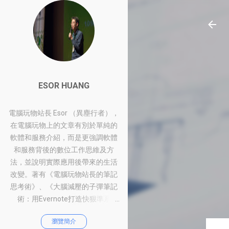
ESOR HUANG
電腦玩物站長 Esor （異塵行者），
在電腦玩物上的文章有別於單純的
軟體和服務介紹，而是更強調軟體
和服務背後的數位工作思維及方
法，並說明實際應用後帶來的生活
改變。著有《電腦玩物站長的筆記
思考術》、《大腦減壓的子彈筆記
術：用Evernote打造快狠準系
統》、《比別人快一步的Google工
瀏覽簡介
作術：從職場到人生的100個聰明