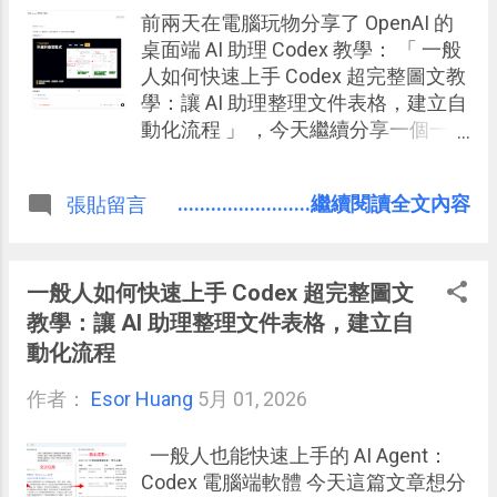
斷把新刺激推到我面前。只要我一進
前兩天在電腦玩物分享了 OpenAI 的
去，就要花額外心力抵抗很多其實不
桌面端 AI 助理 Codex 教學： 「 一般
需要現在處理的東西。 所以我最近開
人如何快速上手 Codex 超完整圖文教
始實驗一個做法： 我「不要進入」信
學：讓 AI 助理整理文件表格，建立自
箱、社群、RSS ，先讓 AI Agent 幫我
動化流程 」 ，今天繼續分享一個一般
做第一輪過濾，然後我專注看真正需
人日常也可以使用的 Codex 應用案
要處理的那封信、那則貼文、那篇文
例：製作動畫影片，可以把一篇文章
章。 AI Agent 在這裡扮演的角色，就
........................繼續閱讀全文內容
張貼留言
轉成教學影片，可以把一個網站轉成
像一個站在門口的整理員。它先進到
介紹影片。
那些很吵的地方，把可能重要的東西
挑出來，附上原因、來源與下一步。
一般人如何快速上手 Codex 超完整圖文
然後我先讀整理後的短清單。判斷出
教學：讓 AI 助理整理文件表格，建立自
真正需要處理的回應、資料，才進入
動化流程
那一則訊息，專注處理。 下面用三個
我最近最有感的流程來說明。 2026/6
作者：
Esor Huang
5月 01, 2026
更新： 一般人也能用 ChatGPT 打造
你的 AI 團隊：管理多個 AI 員工的實
一般人也能快速上手的 AI Agent：
戰流程 案例一：每天三個時段，讓 AI
Codex 電腦端軟體 今天這篇文章想分
先幫我篩郵件 我現在處理郵件時， 會