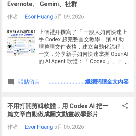
我要打開 RSS 閱讀器，是因為「可能
Evernote、 Gemini、社群
有」新文章、新研究、新產品變化，
支撐後續文章與課程內容。 問題是，
作者：
Esor Huang
5月 09, 2026
只要我自己直接進到這些入口，就很
容易被次要訊息帶走。 而且「可能
上個禮拜撰寫了「 一般人如何快速上
有」就代表「不一定有」，但非常有
手 Codex 超完整圖文教學：讓 AI 助
可能我打開這些資訊入口後，反而被
理整理文件表格，建立自動化流程 」
那些其實不需要馬上處理的資訊浪費
一文，分享新手如何快速掌握 OpenAI
掉最多時間 。 打開信箱，本來只是想
的 AI Agent 軟體：「 Codex 」。因為
找一封需要回覆的信，結果看到幾封
這幾個月的使用經驗，讓我認為
促銷、通知、抄送、平台提醒，腦袋
Codex 已經不只是一個程式開發 AI 工
開始切換。 打開社群，本來只是想看
........................繼續閱讀全文內容
張貼留言
具， Codex 更可以當作一般人管理電
某個 AI 工具的新案例，結果不知不覺
腦文件檔案，甚至規劃自動化處理日
滑了二十分鐘（以上）。 打開 RSS，
常工作流程的 AI 助理 。
本來只是想找今天值得深入讀的幾篇
不用打開剪輯軟體，用 Codex AI 把一
文章，結果先花掉一大段時間篩選、
篇文章自動做成圖文動畫教學影片
略讀、判斷、標記。 我後來把這類狀
況看成「 外部劫持型分心 」。 我想
作者：
Esor Huang
5月 05, 2026
專心工作，只是這些入口本來就會不