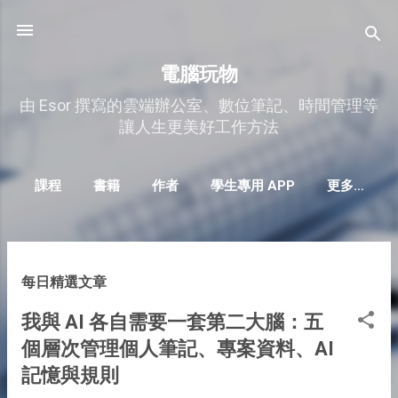
跳到主要內容
電腦玩物
由 Esor 撰寫的雲端辦公室、數位筆記、時間管理等
讓人生更美好工作方法
課程
書籍
作者
學生專用 APP
更多…
發
每日精選文章
表
我與 AI 各自需要一套第二大腦：五
文
個層次管理個人筆記、專案資料、AI
章
記憶與規則