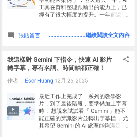
工具在資料整理跟輸出的能力上，已
經有了很大幅度的提升。一年前還只
是把 AI 當作增加筆記效率的輔助，但
是現在， AI 已經是我做筆記過程不可
........................繼續閱讀全文內容
張貼留言
或缺的一部分，並且更深入地融入我
的筆記系統流程中 。
我這樣對 Gemini 下指令，快速 AI 影片
轉字幕，專有名詞、時間軸都正確！
作者：
Esor Huang
12月 26, 2025
最近工作上完成了一系列的教學影
片，到了最後階段，要準備加上字幕
時， 想說來試試看「 Gemini 」能不
能正確的辨識影片並轉出字幕檔 ，尤
其希望 Gemini 的 AI 處理能夠滿足下
面幾個要求， 語音辨識成文字是基本