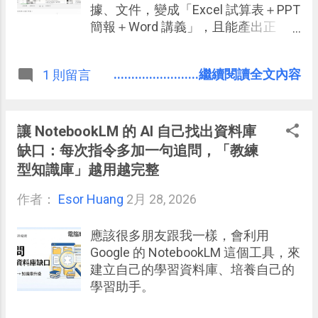
據、文件，變成「Excel 試算表＋PPT
簡報＋Word 講義」，且能產出正
確、美觀、支援中文的 Office 文件檔
案 ，看看 ChatGPT 5.4 Thinking 模型
........................繼續閱讀全文內容
1 則留言
現在處理 Office 文件已經可以達到
「更能滿足真實工作需求」的效果與
品質。
讓 NotebookLM 的 AI 自己找出資料庫
缺口：每次指令多加一句追問，「教練
型知識庫」越用越完整
作者：
Esor Huang
2月 28, 2026
應該很多朋友跟我一樣，會利用
Google 的 NotebookLM 這個工具，來
建立自己的學習資料庫、培養自己的
學習助手。