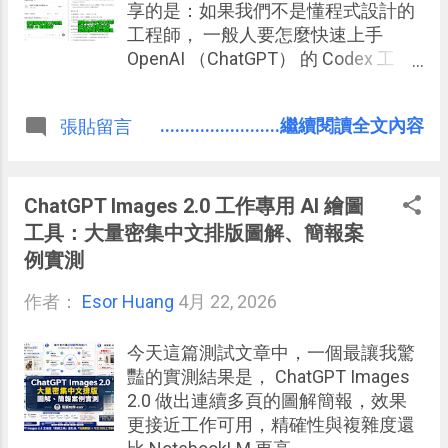
享的是：如果我們不是懂程式設計的
把「進信箱」這件事先交給AI 。 不再
工程師， 一般人要怎麼快速上手
一有空就打開信箱掃一輪，而是固定
OpenAI （ChatGPT） 的 Codex 工
三個時段： 早上開始工作前 中午休息
具？ 如何用這個 AI 助理，協助我們
前 下班前 在這三個時間點，我會請
處理電腦硬碟資料夾中的工作文件、
AI 先根據它目前知道的工作情況，幫
........................繼續閱讀全文內容
張貼留言
任務成果，進一步打造一個更自動化
我找出真正需要處理的郵件。 但是這
的電腦工作流程。
裡有一個前提： 我不會在自己也不知
道重點的情況下，叫 AI 從整...
ChatGPT Images 2.0 工作專用 AI 繪圖
工具：大量密集中文排版圖解、簡報案
例實測
作者：
Esor Huang
4月 22, 2026
今天這篇測試文章中，一個最讓我驚
豔的實測結果是， ChatGPT Images
2.0 做出連續多頁的圖解簡報，效果
更接近工作可用，精確性與複雜度還