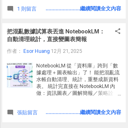
，更進一步還會希望有：「 正確時間
........................繼續閱讀全文內容
1 則留言
軸分段、正確標點符號、正確專有名
詞 」。尤其影片中常常講到特殊工具
名、專案名、人名時，字幕錯一個字
就很尷尬，後續修正還很耗時間。
把混亂數據試算表丟進 NotebookLM：
自動清理統計，直接變圖表簡報
作者：
Esor Huang
12月 21, 2025
NotebookLM 從「資料庫」跨到「數
據處理＋圖表輸出」了！ 能把混亂流
水帳自動清理、統計，重整成新資料
表。 統計完直接在 NotebookLM 內
做：資訊圖表／圖解簡報／策略詮
釋。 甚至能偵測異常數據，主動設計
「異常報告」簡報！
........................繼續閱讀全文內容
張貼留言